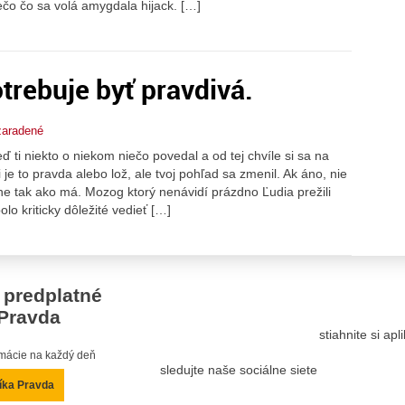
čo čo sa volá amygdala hijack. […]
trebuje byť pravdivá.
aradené
i niekto o niekom niečo povedal a od tej chvíle si sa na
 je to pravda alebo lož, ale tvoj pohľad sa zmenil. Ak áno, nie
e tak ako má. Mozog ktorý nenávidí prázdno Ľudia prežili
olo kriticky dôležité vedieť […]
 predplatné
Pravda
stiahnite si ap
ormácie na každý deň
sledujte naše sociálne siete
íka Pravda