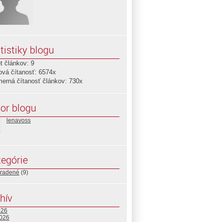
tistiky blogu
t článkov: 9
ová čítanosť: 6574x
merná čítanosť článkov: 730x
or blogu
lenavoss
egórie
radené
(9)
hív
026
2026