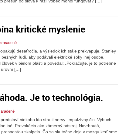
nto presun od slova k razii vôbec mohol fungovať? […]
ína kritické myslenie
zaradené
opakujú desaťročia, a výsledok ich stále prekvapuje. Stanley
bežných ľudí, aby podávali elektrické šoky inej osobe.
 človek v bielom plášti a povedal: „Pokračujte, je to potrebné
 úrovní […]
náhoda. Je to technológia.
aradené
predstaví niekoho kto stratil nervy. Impulzívny čin. Výbuch
plne iné. Provokácia ako zámerný nástroj. Navrhnutá,
s presnosťou skalpela. Čo sa skutočne deje v mozgu keď sme