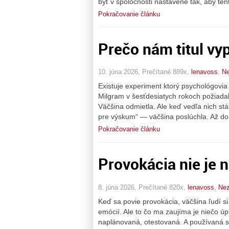
byť v spoločnosti nastavené tak, aby te
Pokračovanie článku
Prečo nám titul vyp
10. júna 2026, Prečítané 889x,
lenavoss
,
Ne
Existuje experiment ktorý psychológovia 
Milgram v šesťdesiatych rokoch požiadal 
Väčšina odmietla. Ale keď vedľa nich stál
pre výskum“ — väčšina poslúchla. Až do
Pokračovanie článku
Provokácia nie je 
8. júna 2026, Prečítané 820x,
lenavoss
,
Nez
Keď sa povie provokácia, väčšina ľudí si 
emócií. Ale to čo ma zaujíma je niečo ú
naplánovaná, otestovaná. A používaná 