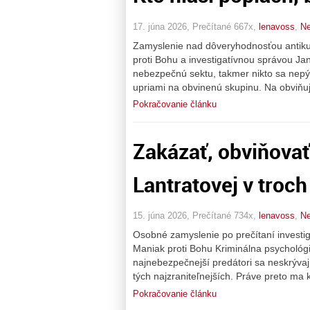
17. júna 2026, Prečítané 667x,
lenavoss
,
Ne
Zamyslenie nad dôveryhodnosťou antiku
proti Bohu a investigatívnou správou Ja
nebezpečnú sektu, takmer nikto sa nepýta
upriami na obvinenú skupinu. Na obviňuj
Pokračovanie článku
Zakázať, obviňovať
Lantratovej v troc
15. júna 2026, Prečítané 734x,
lenavoss
,
Ne
Osobné zamyslenie po prečítaní investi
Maniak proti Bohu Kriminálna psychológi
najnebezpečnejší predátori sa neskrývajú
tých najzraniteľnejších. Práve preto ma
Pokračovanie článku