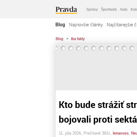
Správy
Športweb
Auto
Kok
Blog
Najnovšie články
Najčítanejšie č
Blog
>
Iba fakty
Kto bude strážiť s
bojovali proti sekt
11. júla 2026, Prečítané 392x,
lenavoss
,
Ne