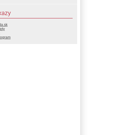
kazy
da.sk
pty
rogram