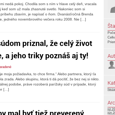
mi nedá pokoj. Chodila som s ním v hlave celý deň, vracala
 aj keď som už mala zhasnuté svetlo. Nakoniec som si
o príbehu zbavím, je napísať o ňom. Dvanásťročná Brenda
me, jedného novembrového večera roku 2008. Nie […]
Šta
Poče
Celk
údom priznal, že celý život
Prie
 a jeho triky poznáš aj ty!
Aut
aradené
e je moja požiadavka, to chce firma.“ Alebo partnera, ktorý ťa
 zrada. Alebo skupinu, ktorá ti dá pocítiť, že bez nej si nikto.
Kat
inálnej podobe, práve rozoberá parížsky súd v prípade, ktorý
er […]
Neza
Arc
júl 2
by mal byť tiež preverený…
jún 