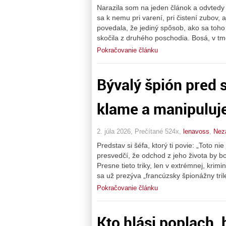
Narazila som na jeden článok a odvtedy 
sa k nemu pri varení, pri čistení zubov,
povedala, že jediný spôsob, ako sa toh
skočila z druhého poschodia. Bosá, v t
Pokračovanie článku
Bývalý špión pred s
klame a manipuluje,
2. júla 2026, Prečítané 524x,
lenavoss
,
Nez
Predstav si šéfa, ktorý ti povie: „Toto ni
presvedčí, že odchod z jeho života by bola
Presne tieto triky, len v extrémnej, krim
sa už prezýva „francúzsky špionážny tril
Pokračovanie článku
Kto hlási poplach, 