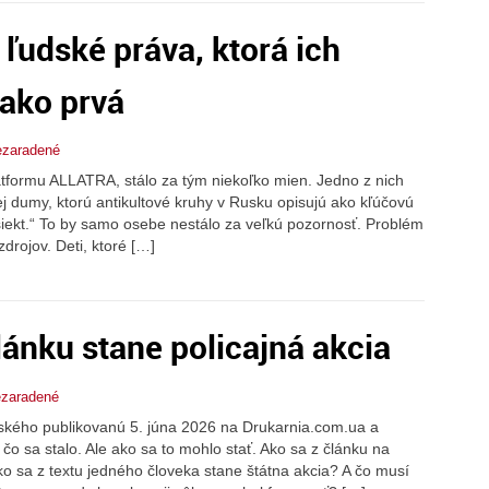
udské práva, ktorá ich
ako prvá
zaradené
atformu ALLATRA, stálo za tým niekoľko mien. Jedno z nich
ej dumy, ktorú antikultové kruhy v Rusku opisujú ako kľúčovú
iekt.“ To by samo osebe nestálo za veľkú pozornosť. Problém
zdrojov. Deti, ktoré […]
lánku stane policajná akcia
zaradené
ského publikovanú 5. júna 2026 na Drukarnia.com.ua a
o sa stalo. Ale ako sa to mohlo stať. Ako sa z článku na
 sa z textu jedného človeka stane štátna akcia? A čo musí