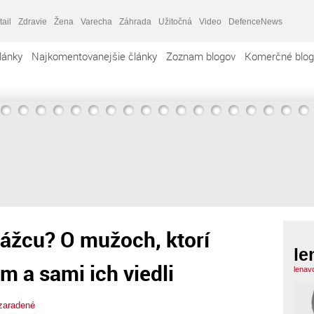
tail
Zdravie
Žena
Varecha
Záhrada
Užitočná
Video
DefenceNews
lánky
Najkomentovanejšie články
Zoznam blogov
Komerčné blog
trážcu? O mužoch, ktorí
le
ám a sami ich viedli
lenav
zaradené