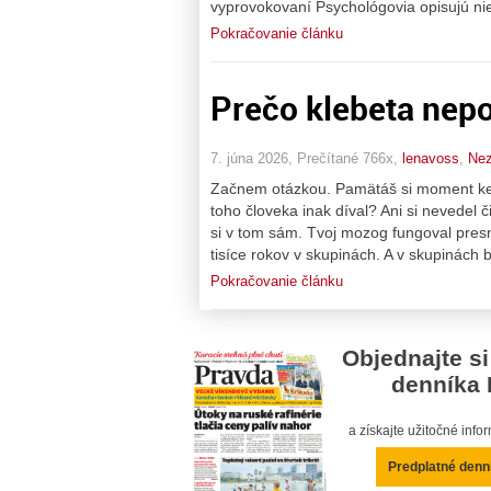
vyprovokovaní Psychológovia opisujú nie
Pokračovanie článku
Prečo klebeta nepo
7. júna 2026, Prečítané 766x,
lenavoss
,
Nez
Začnem otázkou. Pamätáš si moment keď t
toho človeka inak díval? Ani si nevedel či
si v tom sám. Tvoj mozog fungoval presn
tisíce rokov v skupinách. A v skupinách b
Pokračovanie článku
Objednajte si
denníka 
a získajte užitočné inf
Predplatné denn