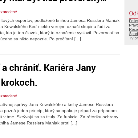
Od
zaradené
ltových expertov, podložené knihou Jamesa Resslera Maniak
Fotky
Prav
na Kowalského Keď niekto verejne označí skupinu ľudí za
Rece
, kto je ten človek, ktorý to označenie vyslovil. Pozornosť sa
Šport
TV p
úceho sa nikto nepozrie. Po prečítaní […]
 a chrániť. Kariéra Jany
h krokoch.
zaradené
gatívnej správy Jana Kowalského a knihy Jamese Resslera
a pozná jeden princíp, ktorý sa opakuje prípad za prípadom:
 v tme. Skrývajú sa za tituly. Za funkcie. Za rétoriku ochrany
 kniha Jamese Resslera Maniak proti […]