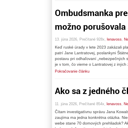
Ombudsmanka pre ľ
možno porušovala 
13. júna 2026, Prečítané 928x,
lenavoss
,
Ne
Keď ruské úrady v lete 2023 zakázali pl
patrí Jane Lantratovej, poslankyni Štátn
postavu pri odhaľovaní „nebezpečných s
je v tom, čo vieme o Lantratovej z iných 
Pokračovanie článku
Ako sa z jedného č
11. júna 2026, Prečítané 854x,
lenavoss
,
Ne
Čítam investigatívnu správu Jana Kowal
zaujíma ma jedna konkrétna otázka. Nie č
webe stane 70 domových prehliadok? Ako