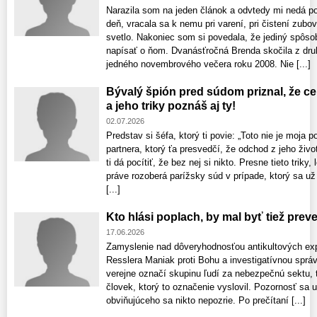
Narazila som na jeden článok a odvtedy mi nedá po
deň, vracala sa k nemu pri varení, pri čistení zub
svetlo. Nakoniec som si povedala, že jediný spôso
napísať o ňom. Dvanásťročná Brenda skočila z dru
jedného novembrového večera roku 2008. Nie [...]
Bývalý špión pred súdom priznal, že cel
a jeho triky poznáš aj ty!
02.07.2026
Predstav si šéfa, ktorý ti povie: „Toto nie je moja 
partnera, ktorý ťa presvedčí, že odchod z jeho živo
ti dá pocítiť, že bez nej si nikto. Presne tieto triky
práve rozoberá parížsky súd v prípade, ktorý sa už
[...]
Kto hlási poplach, by mal byť tiež pre
17.06.2026
Zamyslenie nad dôveryhodnosťou antikultových ex
Resslera Maniak proti Bohu a investigatívnou spr
verejne označí skupinu ľudí za nebezpečnú sektu, t
človek, ktorý to označenie vyslovil. Pozornosť sa 
obviňujúceho sa nikto nepozrie. Po prečítaní [...]