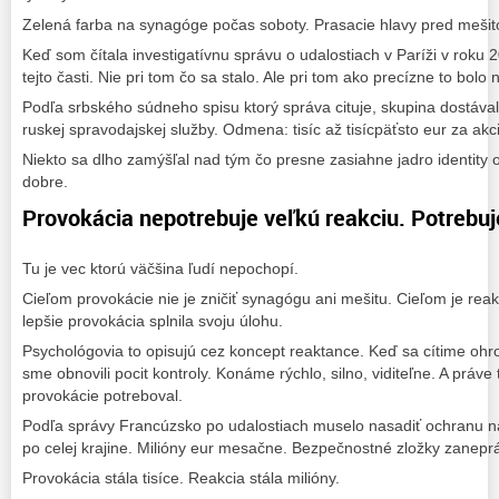
Zelená farba na synagóge počas soboty. Prasacie hlavy pred mešit
Keď som čítala investigatívnu správu o udalostiach v Paríži v roku 
tejto časti. Nie pri tom čo sa stalo. Ale pri tom ako precízne to bolo
Podľa srbského súdneho spisu ktorý správa cituje, skupina dostával
ruskej spravodajskej služby. Odmena: tisíc až tisícpäťsto eur za akc
Niekto sa dlho zamýšľal nad tým čo presne zasiahne jadro identity 
dobre.
Provokácia nepotrebuje veľkú reakciu. Potrebuj
Tu je vec ktorú väčšina ľudí nepochopí.
Cieľom provokácie nie je zničiť synagógu ani mešitu. Cieľom je reakc
lepšie provokácia splnila svoju úlohu.
Psychológovia to opisujú cez koncept reaktance. Keď sa cítime oh
sme obnovili pocit kontroly. Konáme rýchlo, silno, viditeľne. A práve
provokácie potreboval.
Podľa správy Francúzsko po udalostiach muselo nasadiť ochranu n
po celej krajine. Milióny eur mesačne. Bezpečnostné zložky zaneprá
Provokácia stála tisíce. Reakcia stála milióny.