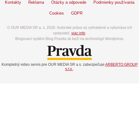
Kontakty
Reklama
Otázky a odpovede
Podmienky používania
Cookies
GDPR
© OUR MEDIA SR a. s. 2026. Autorské práva sú vyhradené a vykonáva ich
vydavateľ,
viac info
.
Blogovací systém Blog.Pravda.sk beží na technológií Wordpress.
Kompletný video servis pre OUR MEDIA SR a.s. zabezpečuje
ARBERTO GROUP
s.r.o.
.