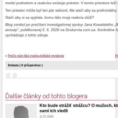
medzi podnetom a reakciou existuje priestor. V tomto priestore leží
Ten priestor môže byť len pár sekúnd. Ale stačí aby sa prefrontálny 
Stačí aby si sa spýtala: komu táto moja reakcia slúži?
Blog vznikol po prečítaní investigatívnej správy Jana Kowalského
впливу“, publikovanej 5. 6. 2026 na Drukarnia.com.ua. Konkrétne fa
vychádzajú z tohto zdroja.
«
Prečo nám titul vypína kritické myslenie
P
Debata ( 0 príspevkov )
Ďalšie články od tohto blogera
Kto bude strážiť strážcu? O mužoch, kto
sami ich viedli
11.07.2026