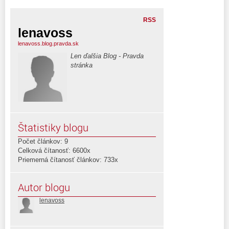
RSS
lenavoss
lenavoss.blog.pravda.sk
Len ďalšia Blog - Pravda
stránka
Štatistiky blogu
Počet článkov: 9
Celková čítanosť: 6600x
Priemerná čítanosť článkov: 733x
Autor blogu
lenavoss