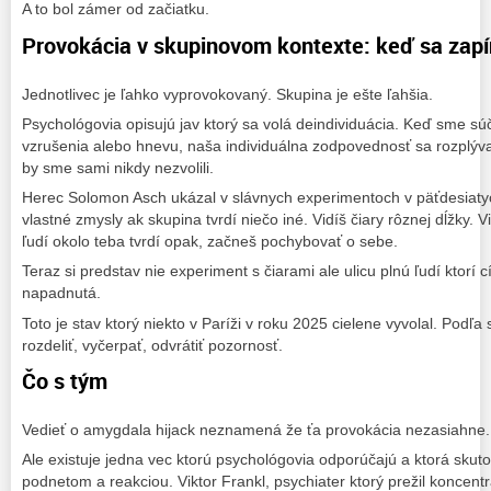
A to bol zámer od začiatku.
Provokácia v skupinovom kontexte: keď sa zapí
Jednotlivec je ľahko vyprovokovaný. Skupina je ešte ľahšia.
Psychológovia opisujú jav ktorý sa volá deindividuácia. Keď sme sú
vzrušenia alebo hnevu, naša individuálna zodpovednosť sa rozplý
by sme sami nikdy nezvolili.
Herec Solomon Asch ukázal v slávnych experimentoch v päťdesiaty
vlastné zmysly ak skupina tvrdí niečo iné. Vidíš čiarу rôznej dĺžky. Vi
ľudí okolo teba tvrdí opak, začneš pochybovať o sebe.
Teraz si predstav nie experiment s čiarami ale ulicu plnú ľudí ktorí c
napadnutá.
Toto je stav ktorý niekto v Paríži v roku 2025 cielene vyvolal. Pod
rozdeliť, vyčerpať, odvrátiť pozornosť.
Čo s tým
Vedieť o amygdala hijack neznamená že ťa provokácia nezasiahne
Ale existuje jedna vec ktorú psychológovia odporúčajú a ktorá sku
podnetom a reakciou. Viktor Frankl, psychiater ktorý prežil koncentr