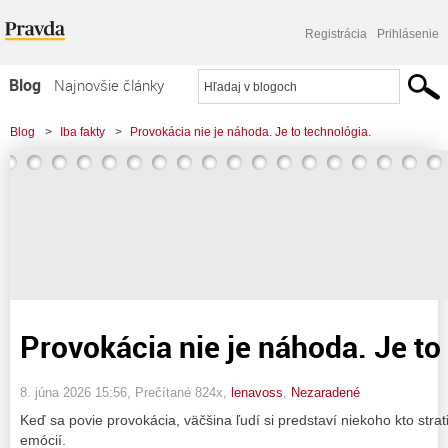
Registrácia
Prihlásenie
Blog
Najnovšie články
Najčítanejšie články
Blog
>
Iba fakty
>
Provokácia nie je náhoda. Je to technológia.
Najkomentovanejšie články
Zoznam blogov
Komerčné blogy
Provokácia nie je náhoda. Je to
8. júna 2026 15:56
, Prečítané 824x,
lenavoss
,
Nezaradené
Keď sa povie provokácia, väčšina ľudí si predstaví niekoho kto strat
emócií.