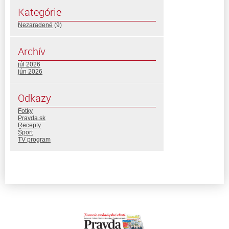
Kategórie
Nezaradené
(9)
Archív
júl 2026
jún 2026
Odkazy
Fotky
Pravda.sk
Recepty
Šport
TV program